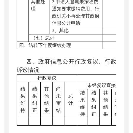
其他处
2.
申请人逾期未按收费
理
通知要求缴纳费用、行
政机关不再处理其政府
信息公开申请
3
、其他
（七）总计
四、结转下年度继续办理
四、政府信息公开行政复议、行政
诉讼情况
行政复议
行
未经复议直接起诉
结
结
其
尚
结
结
其
尚
果
果
他
未
总
果
果
他
未
总
维
纠
结
审
计
维
纠
结
审
计
持
正
果
结
持
正
果
结