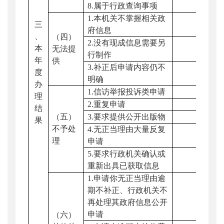
8.
属于行政查询事项
1.
本机关不掌握相关政
三
府信息
、
（四）
2.
没有现成信息需要另
本
无法提
行制作
年
供
3.
补正后申请内容仍不
度
明确
办
1.
信访举报投诉类申请
理
2.
重复申请
结
（五）
3.
要求提供公开出版物
果
不予处
4.
无正当理由大量反复
理
申请
5.
要求行政机关确认或
重新出具已获取信息
1.
申请你无正当理由逾
期不补正、行政机关不
再处理其政府信息公开
申请
（六）