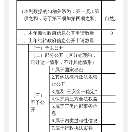
（本列数据的勾稽关系为：第一项加第
二项之和，等于第三项加第四项之和）
自然人
商
企
一、本年新收政府信息公开申请数量
0
二、上年结转政府信息公开申请数量
（一）予以公开
（二）部分公开（区分处理的，
只计这一情形，不计其他情形）
1.
属于国家秘密
2.
其他法律行政法规禁
止公开
3.
危及“三安全一稳定”
（三）
4.
保护第三方合法权益
不予公
5.
属于三类内部事务信
开
息
6.
属于四类过程性信息
7.
属于行政执法案卷