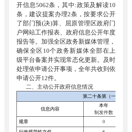
开信息
5062
条，其中
:
政策及解读
10
条，建议提案办理
2
条，按要求公开
了部门预
(
决
)
算、屈原管理区政府门
户网站工作报表、政府信息公开年度
报告等。加强全区政务新媒体管理，
确保全区
10
个政务新媒体全部在上
级平台备案并实现常态化更新。及时
处理依申请公开事项，全年共收到依
申请公开
12
件。
二、主动公开政府信息情况
第二十条第（一）项
本年
信息内容
制发件数
规章
0
行政规范性文件
6