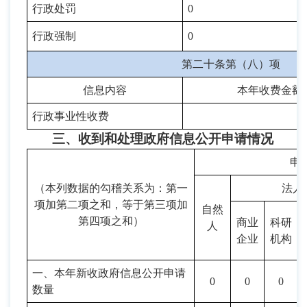
行政处罚
0
行政强制
0
第二十条第（八）项
信息内容
本年收费金额
行政事业性收费
三、收到和处理政府信息公开申请情况
申
（本列数据的勾稽关系为：第一
法人
项加第二项之和，等于第三项加
自然
第四项之和）
商业
科研
人
企业
机构
一、本年新收政府信息公开申请
0
0
0
数量