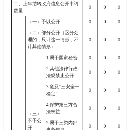
二、上年结转政府信息公开申请
0
0
0
数量
（一）予以公开
0
0
0
（二）部分公开（区分处
理的，只计这一情形，不
0
0
0
计其他情形）
1.属于国家秘密
0
0
0
2.其他法律行政
0
0
0
法规禁止公开
3.危及“三安全一
0
0
0
稳定”
4.保护第三方合
0
0
0
法权益
（三）
不予公
5
.属于三类内部
0
0
0
开
事务信息