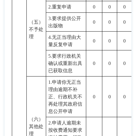
2.重复申请
0
0
0
3.要求提供公开
（五）
0
0
0
出版物
不予处
理
4.无正当理由大
0
0
0
量反复申请
5
.要求行政机关
确认或重新出具
0
0
0
已获取信息
1.申请你无正当
理由逾期不补
正、行政机关不
0
0
0
再处理其政府信
息公开申请
（六）
2.申请人逾期未
其他处
按收费通知要求
理