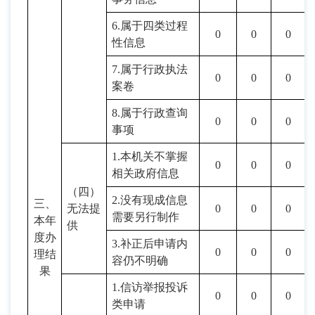
6.属于四类过程
0
0
0
性信息
7.属于行政执法
0
0
0
案卷
8.属于行政查询
0
0
0
事项
1.本机关不掌握
0
0
0
相关政府信息
（四）
2.没有现成信息
三、
无法提
0
0
0
需要另行制作
本年
供
度办
3.补正后申请内
0
0
0
理结
容仍不明确
果
1.信访举报投诉
0
0
0
类申请