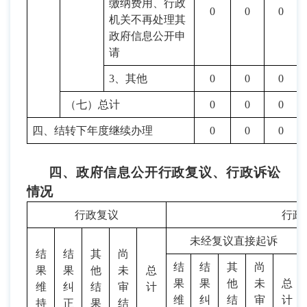
缴纳费用、行政
0
0
0
机关不再处理其
政府信息公开申
请
3、其他
0
0
0
（七）总计
0
0
0
四、结转下年度继续办理
0
0
0
四、政府信息公开行政复议、行政诉讼
情况
行政复议
行政
未经复议直接起诉
结
结
其
尚
结
结
其
尚
果
果
他
未
总
果
果
他
未
总
维
纠
结
审
计
维
纠
结
审
计
持
正
果
结