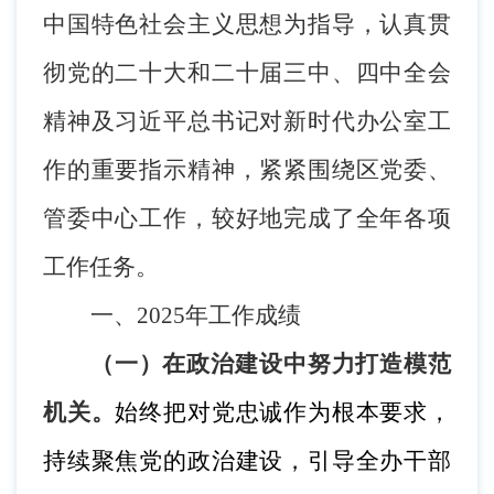
中国特色社会主义思想为指导，
认真
贯
彻党的
二十
大和二十届
三
中、
四
中全会
精神及习近平总书记
对新时代办公室工
作的重要指示精神
，紧紧围绕
区党
委、
管委
中心工作，较好地完成了全年各项
工作任务。
一、
2025年工作成绩
（一）
在
政治建设
中努力打造模范
机关。
始终把对党忠诚作为根本要求，
持续聚焦党的政治建设，引导全办干部