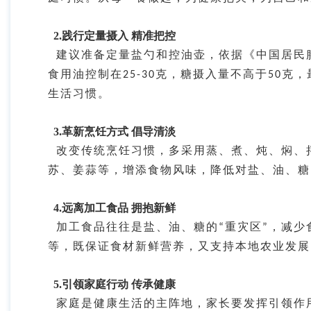
2.践行定量摄入 精准把控
建议准备定量盐勺和控油壶，依据《中国居民
食用油控制在
克，糖摄入量不高于
克，
25-30
50
生活习惯。
3.革新烹饪方式 倡导清淡
改变传统烹饪习惯，多采用蒸、煮、炖、焖、
苏、姜蒜等，增添食物风味，降低对盐、油、糖
4.远离加工食品 拥抱新鲜
加工食品往往是盐、油、糖的
重灾区
，减少
“
”
等，既保证食材新鲜营养，又支持本地农业发展
5.引领家庭行动 传承健康
家庭是健康生活的主阵地，家长要发挥引领作