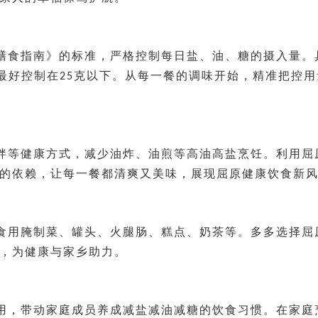
膳食指南》的标准，严格控制每日盐、油、糖的摄入量。
最好控制在
克以下。从每一餐的调味开始，精准把控用
25
拌等健康方式，减少油炸、油煎等高油高盐烹饪。利用
屈
的依赖，让每一餐都清爽又美味，展现
屈原
健康饮食新
食用腌制菜、罐头、火腿肠、糕点、奶茶等。多多选择
屈
，为健康与家乡助力。
用，带动家庭成员养成减盐减油减糖的饮食习惯。在家庭