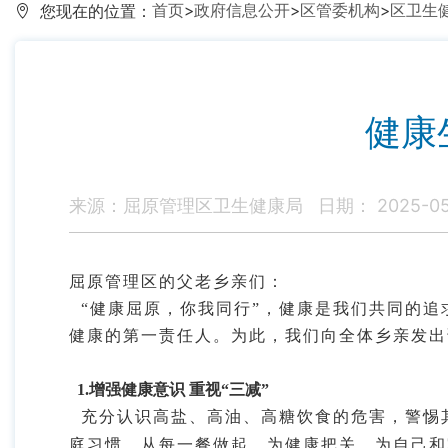
首页
>
政府信息公开
>
区管委机构
>
区卫生
您现在的位置：
健康
来源：屈原管理区卫生健康局
日期： 2025-05
屈原管理区
的
父老乡亲们
：
“健康
屈原
，你我同行
”，健康是我们共同的追
健康的第一责任人。为此，我们向全体乡亲发出
1.增强健康意识 重视“三减”
充分认识高盐、高油、高糖饮食的危害，警惕
庭习惯。从每一餐做起，为健康把关，为自己和