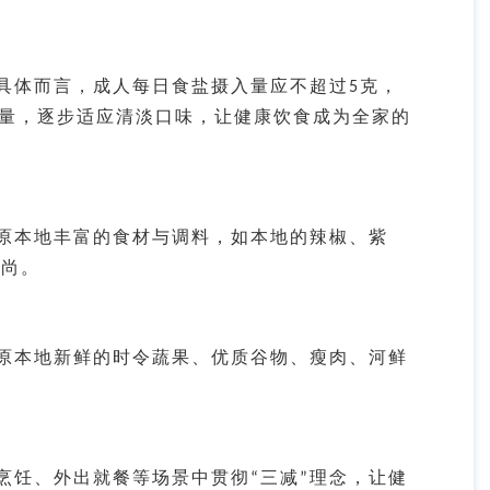
具体而言，成人每日食盐摄入量应不超过
克，
5
量，逐步适应清淡口味，让健康饮食成为全家的
原
本地丰富的食材与调料，如本地的辣椒、紫
风尚。
原
本地新鲜的时令蔬果、优质谷物、瘦肉、河鲜
烹饪、外出就餐等场景中贯彻
三减
理念，让健
“
”